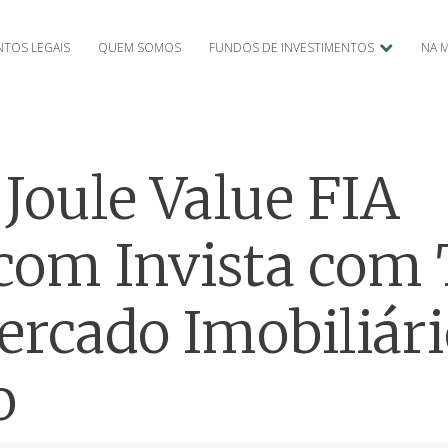
TOS LEGAIS
QUEM SOMOS
FUNDOS DE INVESTIMENTOS
NA M
 Joule Value FIA
com Invista com 
ercado Imobiliár
o