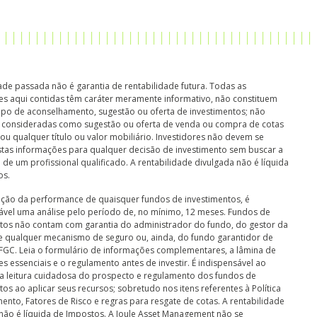
ade passada não é garantia de rentabilidade futura. Todas as
s aqui contidas têm caráter meramente informativo, não constituem
ipo de aconselhamento, sugestão ou oferta de investimentos; não
 consideradas como sugestão ou oferta de venda ou compra de cotas
ou qualquer título ou valor mobiliário. Investidores não devem se
tas informações para qualquer decisão de investimento sem buscar a
 de um profissional qualificado. A rentabilidade divulgada não é líquida
os.
ação da performance de quaisquer fundos de investimentos, é
vel uma análise pelo período de, no mínimo, 12 meses. Fundos de
tos não contam com garantia do administrador do fundo, do gestor da
de qualquer mecanismo de seguro ou, ainda, do fundo garantidor de
 FGC. Leia o formulário de informações complementares, a lâmina de
s essenciais e o regulamento antes de investir. É indispensável ao
 a leitura cuidadosa do prospecto e regulamento dos fundos de
tos ao aplicar seus recursos; sobretudo nos itens referentes à Política
mento, Fatores de Risco e regras para resgate de cotas. A rentabilidade
não é líquida de Impostos.
A Joule Asset Management não se