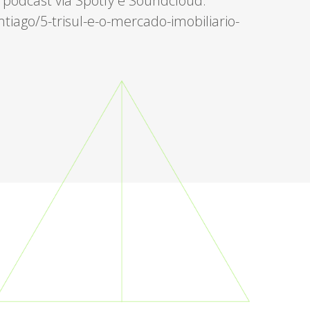
 podcast via Spotfy e Soundcloud:
tiago/5-trisul-e-o-mercado-imobiliario-