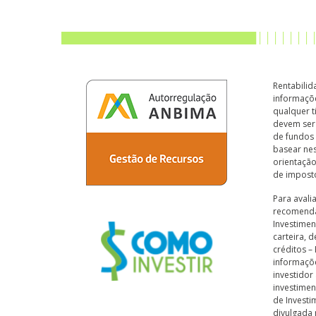
Rentabilid
informaçõe
qualquer t
devem ser
de fundos 
basear nes
orientação
de impost
Para avali
recomendá
Investimen
carteira, 
créditos –
informaçõe
investidor
investimen
de Investi
divulgada 