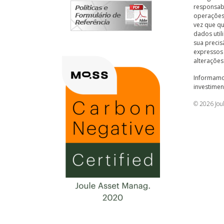
responsabi
operações
vez que qu
dados util
sua precis
expressos
alterações
Informamo
investimen
© 2026 Jou